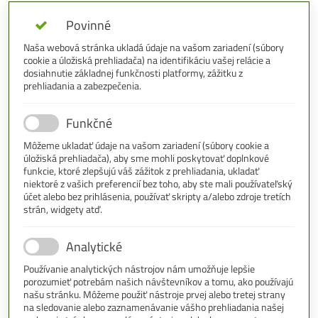
Povinné
Naša webová stránka ukladá údaje na vašom zariadení (súbory
cookie a úložiská prehliadača) na identifikáciu vašej relácie a
dosiahnutie základnej funkčnosti platformy, zážitku z
prehliadania a zabezpečenia.
Funkčné
Môžeme ukladať údaje na vašom zariadení (súbory cookie a
úložiská prehliadača), aby sme mohli poskytovať doplnkové
funkcie, ktoré zlepšujú váš zážitok z prehliadania, ukladať
niektoré z vašich preferencií bez toho, aby ste mali používateľský
účet alebo bez prihlásenia, používať skripty a/alebo zdroje tretích
strán, widgety atď.
Analytické
Používanie analytických nástrojov nám umožňuje lepšie
porozumieť potrebám našich návštevníkov a tomu, ako používajú
našu stránku. Môžeme použiť nástroje prvej alebo tretej strany
na sledovanie alebo zaznamenávanie vášho prehliadania našej