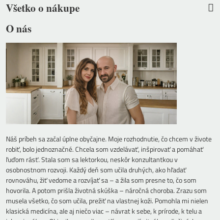
Všetko o nákupe
O nás
Náš príbeh sa začal úplne obyčajne. Moje rozhodnutie, čo chcem v živote
robiť, bolo jednoznačné. Chcela som vzdelávať, inšpirovať a pomáhať
ľuďom rásť. Stala som sa lektorkou, neskôr konzultantkou v
osobnostnom rozvoji. Každý deň som učila druhých, ako hľadať
rovnováhu, žiť vedome a rozvíjať sa – a žila som presne to, čo som
hovorila. A potom prišla životná skúška – náročná choroba. Zrazu som
musela všetko, čo som učila, prežiť na vlastnej koži. Pomohla mi nielen
klasická medicína, ale aj niečo viac – návrat k sebe, k prírode, k telu a