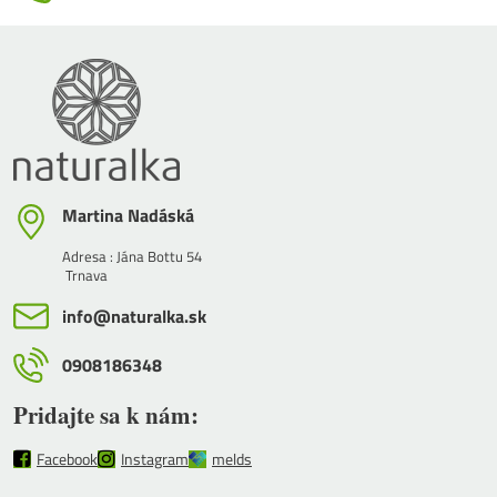
Martina Nadáská
Adresa : Jána Bottu 54
Trnava
info​@naturalka​.sk
0908186348
Pridajte sa k nám:
Facebook
Instagram
melds