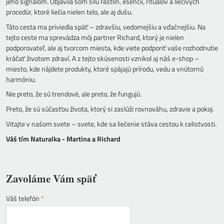
jeho signálom. Objavila som silu rastlín, esencií, rituálov a liečivých
procedúr, ktoré liečia nielen telo, ale aj dušu.
Táto cesta ma priviedla späť – zdravšiu, vedomejšiu a vďačnejšiu. Na
tejto ceste ma sprevádza môj partner Richard, ktorý je nielen
podporovateľ, ale aj tvorcom miesta, kde viete podporiť vaše rozhodnutie
kráčať životom zdraví. A z tejto skúsenosti vznikol aj náš e-shop –
miesto, kde nájdete produkty, ktoré spájajú prírodu, vedu a vnútornú
harmóniu.
Nie preto, že sú trendové, ale preto, že fungujú.
Preto, že sú súčasťou života, ktorý si zaslúži rovnováhu, zdravie a pokoj.
Vitajte v našom svete – svete, kde sa liečenie stáva cestou k celistvosti.
Váš tím Naturalka - Martina a Richard
Zavoláme Vám späť
Váš telefón
*