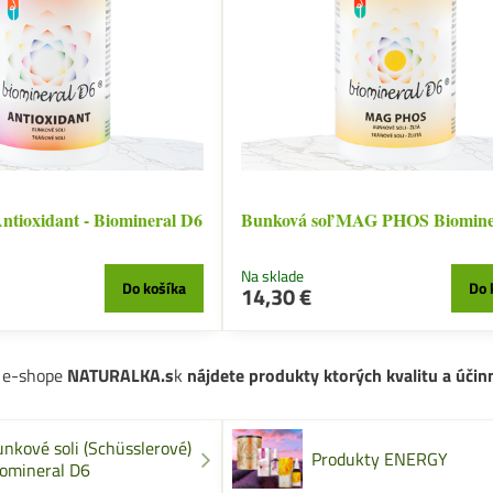
ntioxidant - Biomineral D6
Bunková soľ MAG PHOS Biomine
Na sklade
Do košíka
Do 
14,30 €
 e-shope
NATURALKA.s
k
nájdete produkty ktorých kvalitu a účinn
nkové soli (Schüsslerové)
Produkty ENERGY
iomineral D6