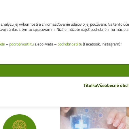
analýzu jej výkonnosti a zhromažďovanie údajov o jej používaní. Na tento úč
e svoj súhlas s týmto spracovaním. Nižšie môžete nájsť podrobné informácie a
Ads
–
podrobnosti tu
alebo Meta –
podrobnosti tu
(Facebook, Instagram)."
Titulka
Všeobecné obc