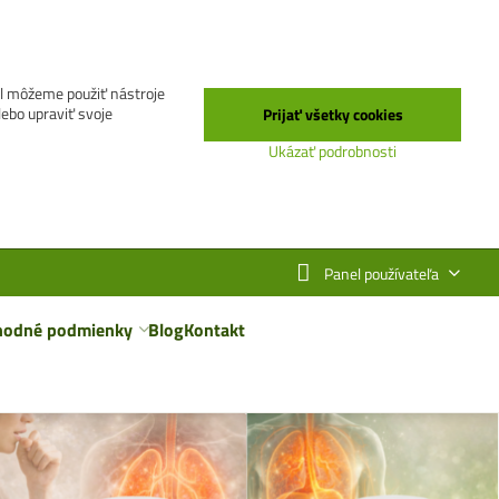
el môžeme použiť nástroje
lebo upraviť svoje
Prijať všetky cookies
Ukázať podrobnosti
Panel používateľa
hodné podmienky
Blog
Kontakt