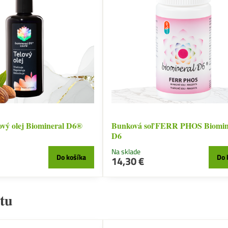
ový olej Biomineral D6®
Bunková soľ FERR PHOS Biomin
D6
Na sklade
Do košíka
Do 
14,30 €
tu