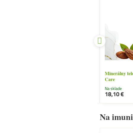
é
Telové sviečky Dračia krv
Minerálny tel
Care
Na sklade
Na sklade
Do košíka
18,10 €
18,10 €
Na imuni