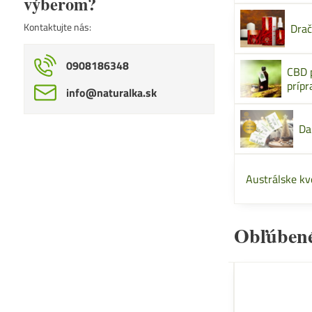
výberom?
Kontaktujte nás:
Drač
0908186348
CBD 
prípr
info​@naturalka​.sk
Da
Austrálske kv
Obľúben