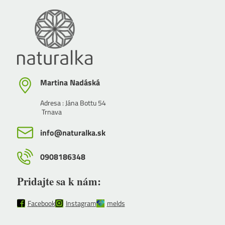
Martina Nadáská
Adresa : Jána Bottu 54
Trnava
info​@naturalka​.sk
0908186348
Pridajte sa k nám:
Facebook
Instagram
melds