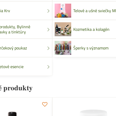
ia Krv
Telové a ušné sviečky 
produkty, Bylinné
Kozmetika a kolagén
avky a tinktúry
rčekový poukaz
Šperky s významom
etové esencie
é produkty