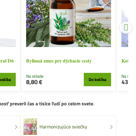
ral D6
Bylinná zmes pre dýchacie cesty
Kolagé
Na sklade
Na skla
košíka
Do košíka
8,80 €
43 €
osť preveril čas a tisíce ľudí po celom svete
.
Harmonizujúce sviečky