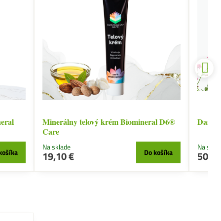
eral
Minerálny telový krém Biomineral D6®
Darček
Care
Na sklade
Na skla
košíka
Do košíka
19,10 €
50 €