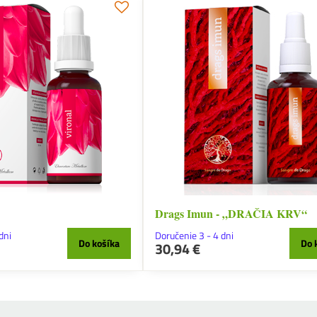
Drags Imun - „DRAČIA KRV“
dni
Doručenie 3 - 4 dni
Do košíka
Do 
30,94 €