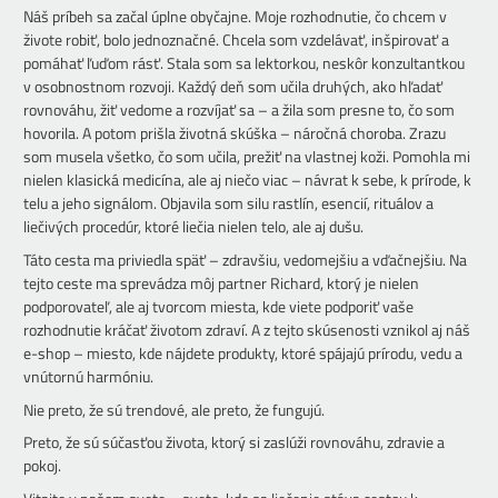
Náš príbeh sa začal úplne obyčajne. Moje rozhodnutie, čo chcem v
živote robiť, bolo jednoznačné. Chcela som vzdelávať, inšpirovať a
pomáhať ľuďom rásť. Stala som sa lektorkou, neskôr konzultantkou
v osobnostnom rozvoji. Každý deň som učila druhých, ako hľadať
rovnováhu, žiť vedome a rozvíjať sa – a žila som presne to, čo som
hovorila. A potom prišla životná skúška – náročná choroba. Zrazu
som musela všetko, čo som učila, prežiť na vlastnej koži. Pomohla mi
nielen klasická medicína, ale aj niečo viac – návrat k sebe, k prírode, k
telu a jeho signálom. Objavila som silu rastlín, esencií, rituálov a
liečivých procedúr, ktoré liečia nielen telo, ale aj dušu.
Táto cesta ma priviedla späť – zdravšiu, vedomejšiu a vďačnejšiu. Na
tejto ceste ma sprevádza môj partner Richard, ktorý je nielen
podporovateľ, ale aj tvorcom miesta, kde viete podporiť vaše
rozhodnutie kráčať životom zdraví. A z tejto skúsenosti vznikol aj náš
e-shop – miesto, kde nájdete produkty, ktoré spájajú prírodu, vedu a
vnútornú harmóniu.
Nie preto, že sú trendové, ale preto, že fungujú.
Preto, že sú súčasťou života, ktorý si zaslúži rovnováhu, zdravie a
pokoj.