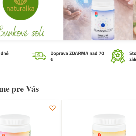
odné
Doprava ZDARMA nad 70
St
€
zá
sme pre Vás