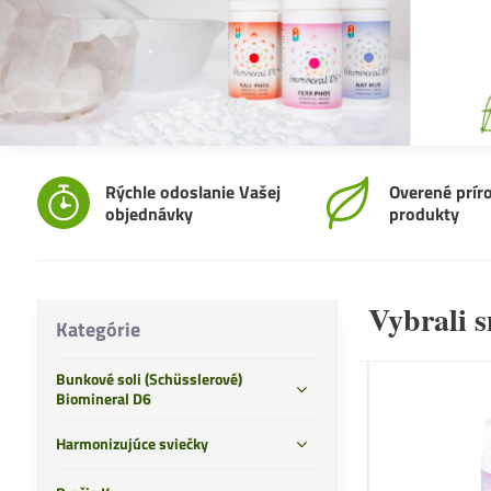
Rýchle odoslanie Vašej
Overené prír
objednávky
produkty
Vybrali 
Kategórie
Bunkové soli (Schüsslerové)
Biomineral D6
Harmonizujúce sviečky