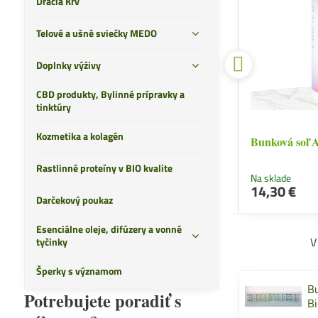
Dračia Krv
Telové a ušné sviečky MEDO
Doplnky výživy
CBD produkty, Bylinné prípravky a
tinktúry
Kozmetika a kolagén
Telové sviečky Dračia krv
Bunková soľ A
Rastlinné proteíny v BIO kvalite
Na sklade
Na sklade
Do košíka
18,10 €
14,30 €
Darčekový poukaz
Esenciálne oleje, difúzery a vonné
V
tyčinky
Šperky s významom
Bu
Potrebujete poradiť s
B