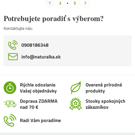
1
2
3
Potrebujete poradiť s výberom?
Kontaktujte nás:
0908186348
info​@naturalka​.sk
Rýchle odoslanie
Overené prírodné
Vašej objednávky
produkty
Doprava ZDARMA
Stovky spokojných
nad 70 €
zákazníkov
Radi Vám poradíme