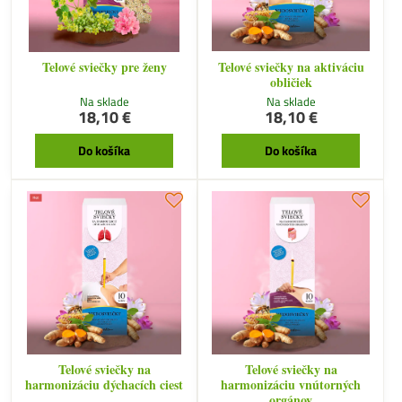
Telové sviečky pre ženy
Telové sviečky na aktiváciu
obličiek
Na sklade
Na sklade
18,10 €
18,10 €
Do košíka
Do košíka
Telové sviečky na
Telové sviečky na
harmonizáciu dýchacích ciest
harmonizáciu vnútorných
orgánov