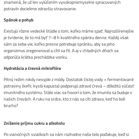
znamená, že už len vylúčením vysokopriemyselne spracovaných
potravín docielime zdravšiu stravovanie.
Spánok a pohyb
Existujú rôzne vedecké štúdie o tom, koľko máme spať. Najrozšírenejšie
je tvrdenie, že to má byť 7–8 h kvalitného spánku denne. Každý však
sám za seba vie, koľko presne potrebuje spránku, aby sa jeho
organizmus zregeneroval a cítil sa fit. A aj v chladných dňoch sa
odporúča krátka prechádzka vonku.
Hydratácia a črevná mikroflóra
Pitný režim nikdy nevyjde z módy. Dostatok čistej vody + fermentované
potraviny (kefír, kyslá kapusta) podporujú zdravé črevá – dôležitú súčasť
imunitného systému. Stále viac sa hovorí o tom, že imunita sa buduje v
našich črevách. A ruku na srdce, kto z nás sa cíti zdravo, keď ho bolí
brucho?
Zníženie príjmu cukru a alkoholu
Po vianočných sviatkoch sa nám rozhodne naše telo poďakuje, keď si