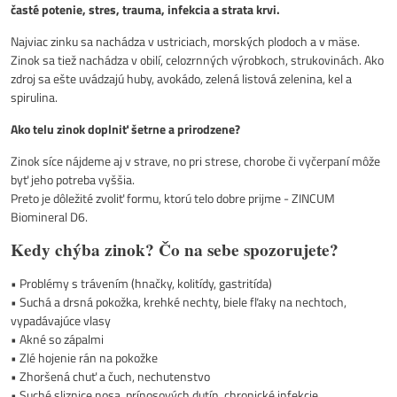
časté potenie, stres, trauma, infekcia a strata krvi.
Najviac zinku sa nachádza v ustriciach, morských plodoch a v mäse.
Zinok sa tiež nachádza v obilí, celozrnných výrobkoch, strukovinách. Ako
zdroj sa ešte uvádzajú huby, avokádo, zelená listová zelenina, kel a
spirulina.
Ako telu zinok doplniť šetrne a prirodzene?
Zinok síce nájdeme aj v strave, no pri strese, chorobe či vyčerpaní môže
byť jeho potreba vyššia.
Preto je dôležité zvoliť formu, ktorú telo dobre prijme - ZINCUM
Biomineral D6.
Kedy chýba zinok? Čo na sebe spozorujete?
• Problémy s trávením (hnačky, kolitídy, gastritída)
• Suchá a drsná pokožka, krehké nechty, biele fľaky na nechtoch,
vypadávajúce vlasy
• Akné so zápalmi
• Zlé hojenie rán na pokožke
• Zhoršená chuť a čuch, nechutenstvo
• Suché sliznice nosa, prínosových dutín, chronické infekcie