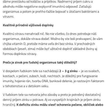
dáme prestávku od koláčov a prípitkov. Nadmerný príjem cukru a
alkoholu môže negatívne ovplyvniť imunitnú odpoveď. Zaťažujú
organizmus a potom je preňho ťažšie bojovať s útočiami baktériami a
vírusmi.
Kvalitné prírodné výživové doplnky
Kvalitnú stravu nenahradí nič. No nie všetko, čo dnes potrebuje náš
organizmus, dokáže strava dodať. Možno by ste boli prekvapení, že vám
chýba vitamín D, pretože máme veľa dní bez slnka. V prechodných
obdobiach (jeseň, zima) môže byť užitočné doplniť základné živiny aj
formou doplnkov stravy.
Prečo je zinok pre ľudský organizmus taký dôležitý?
V dospelom ľudskom tele sa nachádzajú
2 – 3 g zinku
– je vo svaloch,
kostiach, v pečeni, zuboch, koži, nechtoch. Je dôležitý pre fungovanie
imunity, hojenie rán, tvorbu DNA, bunkové delenie, je rastovým faktorom
v tehotenstve a v detskom veku.
V ľudskom tele sa netvoria jeho zásoby a preto je potrebný dostatočný
denný príjem zinku v potrave. Aj vo vyspelých krajinách je príjem zinku
hraničný.
K deficitu zinku môžu viesť ochorenia pečene, obličiek alebo