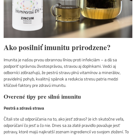
Ako posilniť imunitu prirodzene?
Imunita je našou prvou obrannou líniou proti infekciám – a dá sa
podporiť správnou životosprávou, stravou aj doplnkami. Vedci aj
odborníci zdôrazňujú, že pestrú stravu plnú vitamínov a minerálov,
pravidelný pohyb, kvalitný spánok a redukcia stresu patria medzi
kľúčové faktory pre zdravú imunitu.
Overené tipy pre silnú imunitu
Pestrá a zdravá strava
Čítali ste už odporúčania na to, ako jesť zdravo? Je ich skutočne veľa,
odporúčaní čo jesť a čo nie. Dnes sa za zlaté pravidlo považuje jesť
potravy, ktoré majú najkratší zoznam ingrediencií vo svojom zložení. To