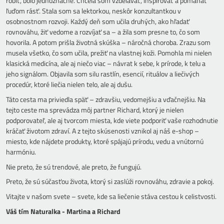
robiť, bolo jednoznačné. Chcela som vzdelávať, inšpirovať a pomáhať
ľuďom rásť. Stala som sa lektorkou, neskôr konzultantkou v
osobnostnom rozvoji. Každý deň som učila druhých, ako hľadať
rovnováhu, žiť vedome a rozvíjať sa – a žila som presne to, čo som
hovorila. A potom prišla životná skúška – náročná choroba. Zrazu som
musela všetko, čo som učila, prežiť na vlastnej koži. Pomohla mi nielen
klasická medicína, ale aj niečo viac – návrat k sebe, k prírode, k telu a
jeho signálom. Objavila som silu rastlín, esencií, rituálov a liečivých
procedúr, ktoré liečia nielen telo, ale aj dušu.
Táto cesta ma priviedla späť – zdravšiu, vedomejšiu a vďačnejšiu. Na
tejto ceste ma sprevádza môj partner Richard, ktorý je nielen
podporovateľ, ale aj tvorcom miesta, kde viete podporiť vaše rozhodnutie
kráčať životom zdraví. A z tejto skúsenosti vznikol aj náš e-shop –
miesto, kde nájdete produkty, ktoré spájajú prírodu, vedu a vnútornú
harmóniu.
Nie preto, že sú trendové, ale preto, že fungujú.
Preto, že sú súčasťou života, ktorý si zaslúži rovnováhu, zdravie a pokoj.
Vitajte v našom svete – svete, kde sa liečenie stáva cestou k celistvosti.
Váš tím Naturalka - Martina a Richard