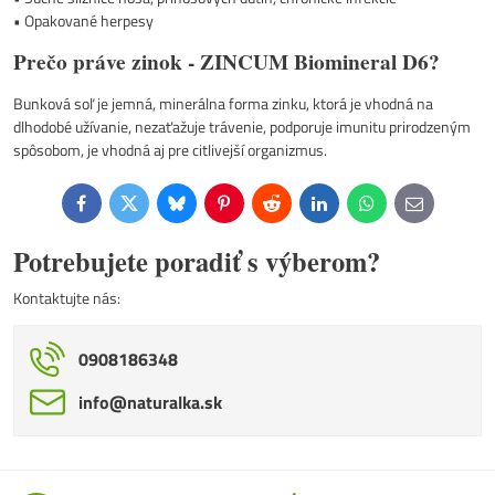
• Opakované herpesy
Prečo práve zinok - ZINCUM Biomineral D6?
Bunková soľ je jemná, minerálna forma zinku, ktorá je vhodná na
dlhodobé užívanie, nezaťažuje trávenie, podporuje imunitu prirodzeným
spôsobom, je vhodná aj pre citlivejší organizmus.
Facebook
Twitter
Bluesky
Pinterest
Reddit
LinkedIn
WhatsApp
E-
mail
Potrebujete poradiť s výberom?
Kontaktujte nás:
0908186348
info​@naturalka​.sk