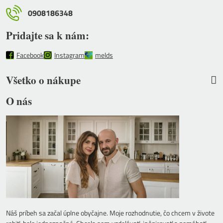
0908186348
Pridajte sa k nám:
Facebook
Instagram
melds
Všetko o nákupe
O nás
Náš príbeh sa začal úplne obyčajne. Moje rozhodnutie, čo chcem v živote