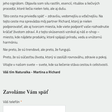
jeho signálom. Objavila som silu rastlín, esencií, rituálov a liečivých
procedúr, ktoré liečia nielen telo, ale aj dušu.
Táto cesta ma priviedla späť – zdravšiu, vedomejšiu a vďačnejšiu. Na
tejto ceste ma sprevádza môj partner Richard, ktorý je nielen
podporovateľ, ale aj tvorcom miesta, kde viete podporiť vaše rozhodnutie
kráčať životom zdraví. A z tejto skúsenosti vznikol aj náš e-shop –
miesto, kde nájdete produkty, ktoré spájajú prírodu, vedu a vnútornú
harmóniu.
Nie preto, že sú trendové, ale preto, že fungujú.
Preto, že sú súčasťou života, ktorý si zaslúži rovnováhu, zdravie a pokoj.
Vitajte v našom svete – svete, kde sa liečenie stáva cestou k celistvosti.
Váš tím Naturalka - Martina a Richard
Zavoláme Vám späť
Váš telefón
*