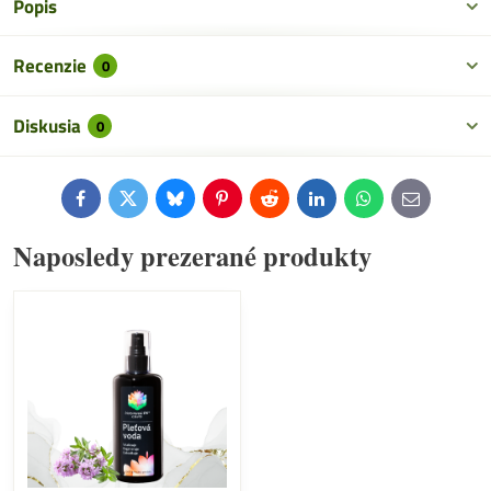
Popis
Recenzie
0
Diskusia
0
Facebook
Twitter
Bluesky
Pinterest
Reddit
LinkedIn
WhatsApp
E-
mail
Naposledy prezerané produkty