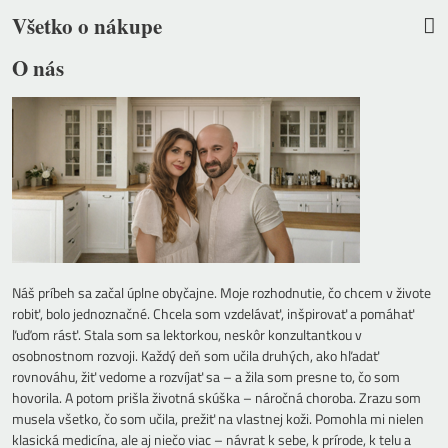
Všetko o nákupe
O nás
Náš príbeh sa začal úplne obyčajne. Moje rozhodnutie, čo chcem v živote
robiť, bolo jednoznačné. Chcela som vzdelávať, inšpirovať a pomáhať
ľuďom rásť. Stala som sa lektorkou, neskôr konzultantkou v
osobnostnom rozvoji. Každý deň som učila druhých, ako hľadať
rovnováhu, žiť vedome a rozvíjať sa – a žila som presne to, čo som
hovorila. A potom prišla životná skúška – náročná choroba. Zrazu som
musela všetko, čo som učila, prežiť na vlastnej koži. Pomohla mi nielen
klasická medicína, ale aj niečo viac – návrat k sebe, k prírode, k telu a