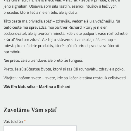
jeho signálom. Objavila som silu rastlín, esencií, rituálov a liečivých
procedúr, ktoré liečia nielen telo, ale aj dušu.
Táto cesta ma priviedla späť – zdravšiu, vedomejšiu a vďačnejšiu. Na
tejto ceste ma sprevádza môj partner Richard, ktorý je nielen
podporovateľ, ale aj tvorcom miesta, kde viete podporiť vaše rozhodnutie
kráčať životom zdraví. A z tejto skúsenosti vznikol aj náš e-shop –
miesto, kde nájdete produkty, ktoré spájajú prírodu, vedu a vnútornú
harmóniu.
Nie preto, že sú trendové, ale preto, že fungujú.
Preto, že sú súčasťou života, ktorý si zaslúži rovnováhu, zdravie a pokoj.
Vitajte v našom svete – svete, kde sa liečenie stáva cestou k celistvosti.
Váš tím Naturalka - Martina a Richard
Zavoláme Vám späť
Váš telefón
*