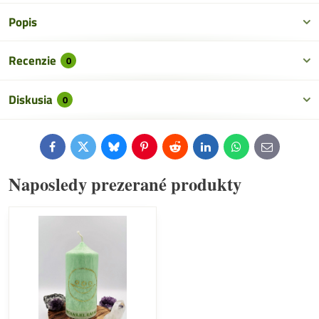
Popis
Recenzie
0
Diskusia
0
Facebook
Twitter
Bluesky
Pinterest
Reddit
LinkedIn
WhatsApp
E-
mail
Naposledy prezerané produkty