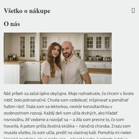
Všetko o nákupe
O nás
Náš príbeh sa začal úplne obyčajne. Moje rozhodnutie, čo chcem v živote
robiť, bolo jednoznačné. Chcela som vzdelávať, inšpirovať a pomáhať
ľuďom rásť. Stala som sa lektorkou, neskôr konzultantkou v
osobnostnom rozvoji. Každý deň som učila druhých, ako hľadať
rovnováhu, žiť vedome a rozvíjať sa – a žila som presne to, čo som
hovorila. A potom prišla životná skúška – náročná choroba. Zrazu som
musela všetko, čo som učila, prežiť na vlastnej koži. Pomohla mi nielen
klasická medicína, ale aj niečo viac – návrat k sebe, k prírode, k telu a