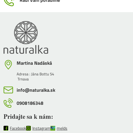
Radi Vám poradíme
Martina Nadáská
Adresa : Jána Bottu 54
Trnava
info​@naturalka​.sk
0908186348
Pridajte sa k nám:
Facebook
Instagram
melds