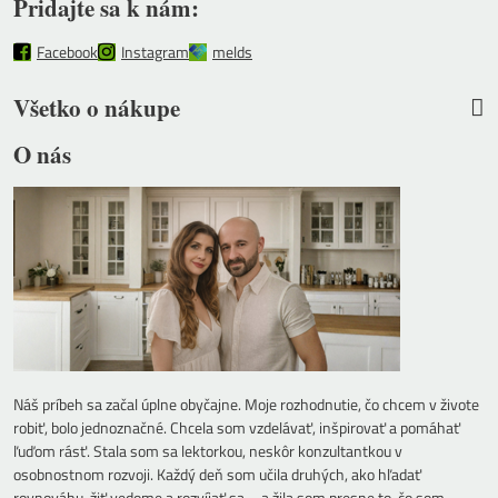
Pridajte sa k nám:
Facebook
Instagram
melds
Všetko o nákupe
O nás
Náš príbeh sa začal úplne obyčajne. Moje rozhodnutie, čo chcem v živote
robiť, bolo jednoznačné. Chcela som vzdelávať, inšpirovať a pomáhať
ľuďom rásť. Stala som sa lektorkou, neskôr konzultantkou v
osobnostnom rozvoji. Každý deň som učila druhých, ako hľadať
rovnováhu, žiť vedome a rozvíjať sa – a žila som presne to, čo som