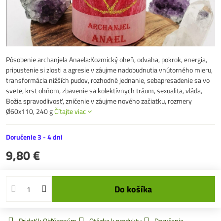
Pôsobenie archanjela Anaela:Kozmický oheň, odvaha, pokrok, energia,
pripustenie si zlosti a agresie v záujme nadobudnutia vnútorného mieru,
transformácia nižších pudov, rozhodné jednanie, sebapresadenie sa vo
svete, krst ohňom, zbavenie sa kolektívnych tráum, sexualita, vláda,
Božia spravodlivosť, zničenie v záujme nového začiatku, rozmery
Ø60x110, 240 g
Čítajte viac
Doručenie 3 - 4 dni
9,80 €
Do košíka
Pridať k Obľúbeným
Otázka k produktu
Doručenia