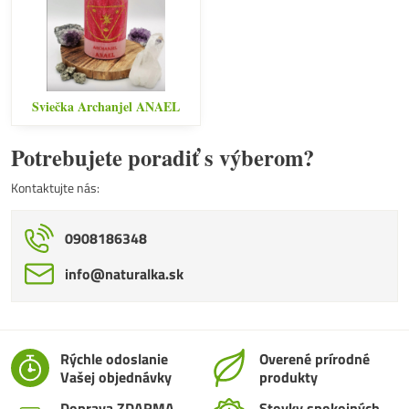
Sviečka Archanjel ANAEL
Potrebujete poradiť s výberom?
Kontaktujte nás:
0908186348
info​@naturalka​.sk
Rýchle odoslanie
Overené prírodné
Vašej objednávky
produkty
Doprava ZDARMA
Stovky spokojných