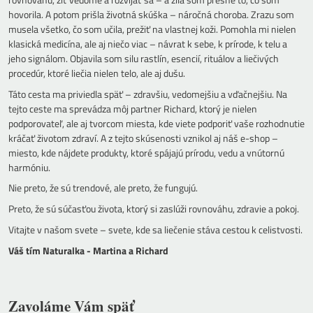
hovorila. A potom prišla životná skúška – náročná choroba. Zrazu som
musela všetko, čo som učila, prežiť na vlastnej koži. Pomohla mi nielen
klasická medicína, ale aj niečo viac – návrat k sebe, k prírode, k telu a
jeho signálom. Objavila som silu rastlín, esencií, rituálov a liečivých
procedúr, ktoré liečia nielen telo, ale aj dušu.
Táto cesta ma priviedla späť – zdravšiu, vedomejšiu a vďačnejšiu. Na
tejto ceste ma sprevádza môj partner Richard, ktorý je nielen
podporovateľ, ale aj tvorcom miesta, kde viete podporiť vaše rozhodnutie
kráčať životom zdraví. A z tejto skúsenosti vznikol aj náš e-shop –
miesto, kde nájdete produkty, ktoré spájajú prírodu, vedu a vnútornú
harmóniu.
Nie preto, že sú trendové, ale preto, že fungujú.
Preto, že sú súčasťou života, ktorý si zaslúži rovnováhu, zdravie a pokoj.
Vitajte v našom svete – svete, kde sa liečenie stáva cestou k celistvosti.
Váš tím Naturalka - Martina a Richard
Zavoláme Vám späť