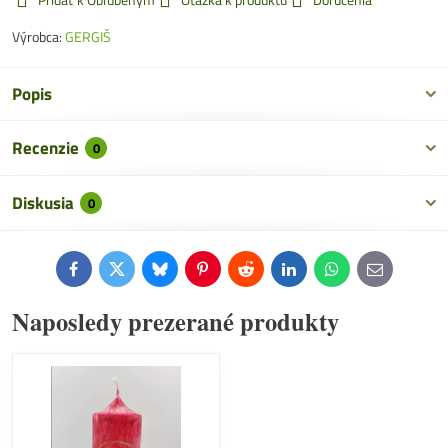
Výrobca:
GERGIŠ
Popis
Recenzie
0
Diskusia
0
Facebook
Twitter
Bluesky
Pinterest
Reddit
LinkedIn
WhatsApp
E-
mail
Naposledy prezerané produkty