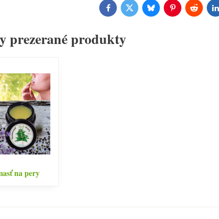
Facebook
Twitter
Bluesky
Pinterest
Reddit
L
y prezerané produkty
asť na pery