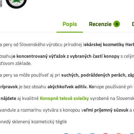
Popis
Recenzie
0
 pery od Slovenského výrobcu prírodnej l
ekárskej kozmetiky Her
bsahuj
e koncentrovaný výťažok z vybraných častí konopy
s celý
sťovom základe.
 pery sa môže používať aj pri
suchých, podráždených perách, záp
rípravok
je bez obsahu
akýchkoľvek aditív. Ko
nope používané pri
e
nájdete
aj kvalitné
Konopné telové sviečky
vyrobené na Slovensk
evandule a rozmarínu vytvára s konopou v
eľmi príjemný súzvuk
a 
 hnedý sklenený kozmetický téglik