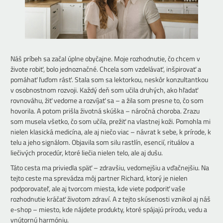
Náš príbeh sa začal úplne obyčajne. Moje rozhodnutie, čo chcem v
živote robiť, bolo jednoznačné. Chcela som vzdelávať, inšpirovať a
pomáhať ľuďom rásť. Stala som sa lektorkou, neskôr konzultantkou
v osobnostnom rozvoji. Každý deň som učila druhých, ako hľadať
rovnováhu, žiť vedome a rozvíjať sa – a žila som presne to, čo som
hovorila. A potom prišla životná skúška – náročná choroba. Zrazu
som musela všetko, čo som učila, prežiť na vlastnej koži. Pomohla mi
nielen klasická medicína, ale aj niečo viac – návrat k sebe, k prírode, k
telu a jeho signálom. Objavila som silu rastlín, esencií, rituálov a
liečivých procedúr, ktoré liečia nielen telo, ale aj dušu.
Táto cesta ma priviedla späť – zdravšiu, vedomejšiu a vďačnejšiu. Na
tejto ceste ma sprevádza môj partner Richard, ktorý je nielen
podporovateľ, ale aj tvorcom miesta, kde viete podporiť vaše
rozhodnutie kráčať životom zdraví. A z tejto skúsenosti vznikol aj náš
e-shop – miesto, kde nájdete produkty, ktoré spájajú prírodu, vedu a
vnútornú harmóniu.