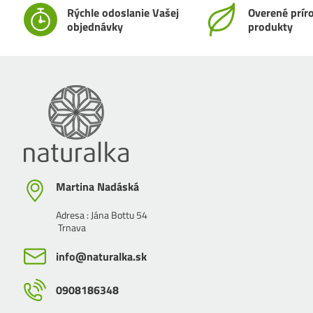
Rýchle odoslanie Vašej
Overené prír
objednávky
produkty
Martina Nadáská
Adresa : Jána Bottu 54
Trnava
info​@naturalka​.sk
0908186348