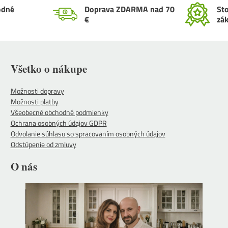
odné
Doprava ZDARMA nad 70
St
€
zá
Všetko o nákupe
Možnosti dopravy
Možnosti platby
Všeobecné obchodné podmienky
Ochrana osobných údajov GDPR
Odvolanie súhlasu so spracovaním osobných údajov
Odstúpenie od zmluvy
O nás