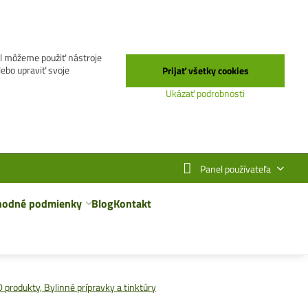
el môžeme použiť nástroje
lebo upraviť svoje
Prijať všetky cookies
Ukázať podrobnosti
Panel používateľa
hodné podmienky
Blog
Kontakt
 produkty, Bylinné prípravky a tinktúry