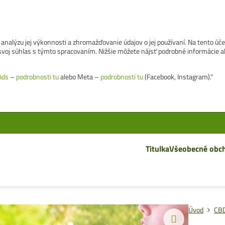
analýzu jej výkonnosti a zhromažďovanie údajov o jej používaní. Na tento úč
e svoj súhlas s týmto spracovaním. Nižšie môžete nájsť podrobné informácie a
Ads
–
podrobnosti tu
alebo Meta –
podrobnosti tu
(Facebook, Instagram)."
Titulka
Všeobecné obc
Úvod
CBD