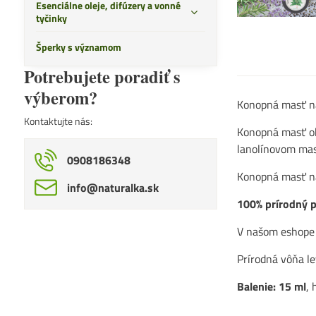
Esenciálne oleje, difúzery a vonné
tyčinky
Šperky s významom
Potrebujete poradiť s
výberom?
Konopná masť na
Kontaktujte nás:
Konopná masť o
lanolínovom ma
0908186348
Konopná masť na
info​@naturalka​.sk
100% prírodný p
V našom eshop
Prírodná vôňa l
Balenie: 15 ml
,