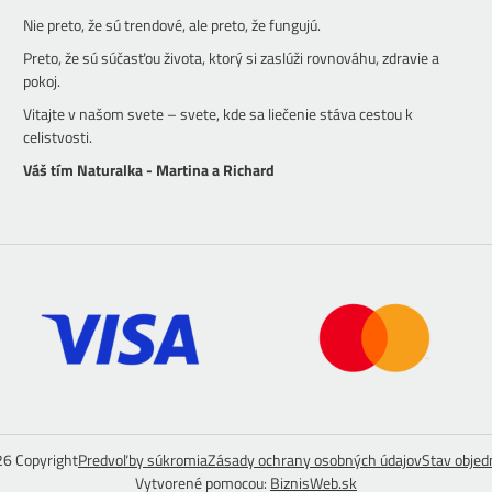
Nie preto, že sú trendové, ale preto, že fungujú.
Preto, že sú súčasťou života, ktorý si zaslúži rovnováhu, zdravie a
pokoj.
Vitajte v našom svete – svete, kde sa liečenie stáva cestou k
celistvosti.
Váš tím Naturalka - Martina a Richard
26
Copyright
Predvoľby súkromia
Zásady ochrany osobných údajov
Stav obje
Vytvorené pomocou:
BiznisWeb.sk