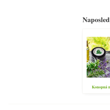
Naposled
Konopná m