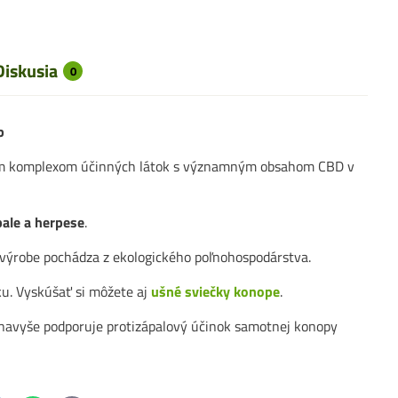
Diskusia
0
b
m komplexom účinných látok s významným obsahom CBD v
ale a herpese
.
 výrobe pochádza z ekologického poľnohospodárstva.
u. Vyskúšať si môžete aj
ušné sviečky konope
.
navyše podporuje protizápalový účinok samotnej konopy