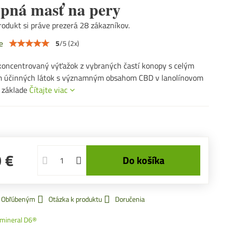
pná masť na pery
odukt si práve prezerá 28 zákazníkov.
e
5
/
5
(
2
x)
oncentrovaný výťažok z vybraných častí konopy s celým
 účinných látok s významným obsahom CBD v lanolínovom
 základe
Čítajte viac
 €
Do košíka
k Obľúbeným
Otázka k produktu
Doručenia
omineral D6®