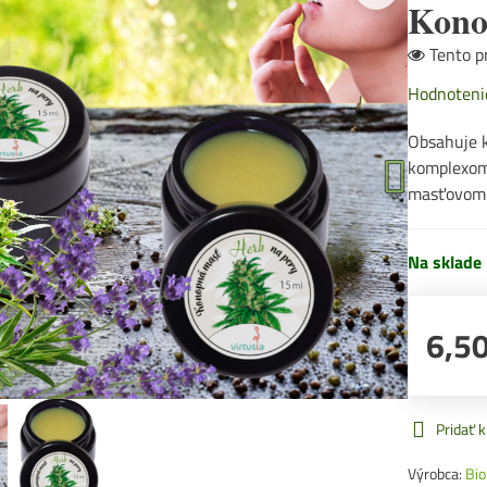
Kono
Tento pr
Hodnoteni
Obsahuje k
komplexom
masťovom
Na sklade
6,50
Pridať 
Výrobca:
Bi