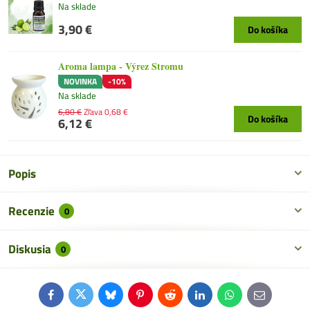
Na sklade
3,90 €
Do košíka
Aroma lampa - Výrez Stromu
NOVINKA
-10%
Na sklade
6,80 €
Zľava 0,68 €
Do košíka
6,12 €
Popis
Recenzie
0
Diskusia
0
Facebook
Twitter
Bluesky
Pinterest
Reddit
LinkedIn
WhatsApp
E-
mail