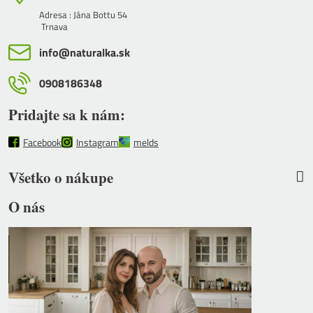
Adresa : Jána Bottu 54
Trnava
info​@naturalka​.sk
0908186348
Pridajte sa k nám:
Facebook
Instagram
melds
Všetko o nákupe
O nás