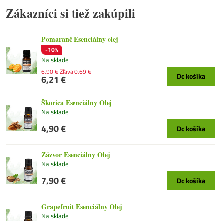
Zákazníci si tiež zakúpili
Pomaranč Esenciálny olej
-10%
Na sklade
6,90 €
Zľava 0,69 €
Do košíka
6,21 €
Škorica Esenciálny Olej
Na sklade
4,90 €
Do košíka
Zázvor Esenciálny Olej
Na sklade
7,90 €
Do košíka
Grapefruit Esenciálny Olej
Na sklade