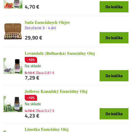
4,70 €
Do košíka
Sada Esenciálnych Olejov
Doručenie 3 - 4 dni
29,90 €
Do košíka
Levanduľa (Bulharská) Esenciálny Olej
-10%
Na sklade
8,10 €
Zľava 0,81 €
Do košíka
7,29 €
Jedlovec Kanadský Esenciálny Olej
-10%
Na sklade
4,70 €
Zľava 0,47 €
Do košíka
4,23 €
Limetka Esenciálny Olej