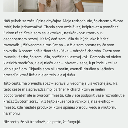
Náš príbeh sa začal úplne obyčajne. Moje rozhodnutie, čo chcem v živote
robiť, bolo jednoznačné. Chcela som vzdelávať, inšpirovať a pomáhať
ľuďom rásť. Stala som sa lektorkou, neskôr konzultantkou v
osobnostnom rozvoji. Každý deň som učila druhých, ako hľadať
rovnováhu, žiť vedome a rozvíjať sa – a žila som presne to, čo som
hovorila. A potom prišla životná skúška – náročná choroba. Zrazu som
musela všetko, čo som učila, prežiť na vlastnej koži. Pomohla mi nielen
klasická medicína, ale aj niečo viac – návrat k sebe, k prírode, k telu a
jeho signálom. Objavila som silu rastlín, esencií, rituálov a liečivých
procedúr, ktoré liečia nielen telo, ale aj dušu.
Táto cesta ma priviedla späť – zdravšiu, vedomejšiu a vďačnejšiu. Na
tejto ceste ma sprevádza môj partner Richard, ktorý je nielen
podporovateľ, ale aj tvorcom miesta, kde viete podporiť vaše rozhodnutie
kráčať životom zdraví. A z tejto skúsenosti vznikol aj náš e-shop –
miesto, kde nájdete produkty, ktoré spájajú prírodu, vedu a vnútornú
harmóniu.
Nie preto, že sú trendové, ale preto, že fungujú.