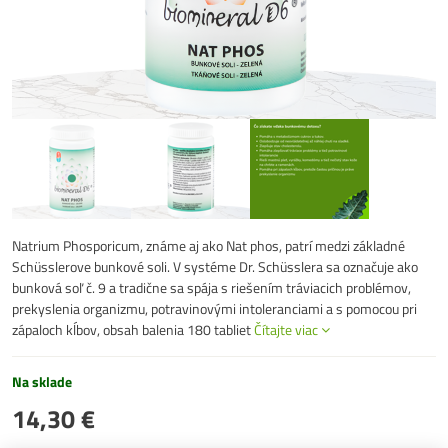
Natrium Phosporicum, známe aj ako Nat phos, patrí medzi základné
Schüsslerove bunkové soli. V systéme Dr. Schüsslera sa označuje ako
bunková soľ č. 9 a tradične sa spája s riešením tráviacich problémov,
prekyslenia organizmu, potravinovými intoleranciami a s pomocou pri
zápaloch kĺbov, obsah balenia 180 tabliet
Čítajte viac
Na sklade
14,30 €