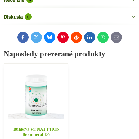
Diskusia
0
Facebook
Twitter
Bluesky
Pinterest
Reddit
LinkedIn
WhatsApp
E-
mail
Naposledy prezerané produkty
Bunková soľ NAT PHOS
Biomineral D6