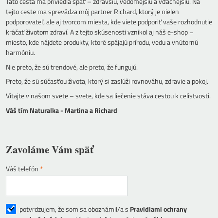
Táto cesta ma priviedla späť – zdravšiu, vedomejšiu a vďačnejšiu. Na
tejto ceste ma sprevádza môj partner Richard, ktorý je nielen
podporovateľ, ale aj tvorcom miesta, kde viete podporiť vaše rozhodnutie
kráčať životom zdraví. A z tejto skúsenosti vznikol aj náš e-shop –
miesto, kde nájdete produkty, ktoré spájajú prírodu, vedu a vnútornú
harmóniu.
Nie preto, že sú trendové, ale preto, že fungujú.
Preto, že sú súčasťou života, ktorý si zaslúži rovnováhu, zdravie a pokoj.
Vitajte v našom svete – svete, kde sa liečenie stáva cestou k celistvosti.
Váš tím Naturalka - Martina a Richard
Zavoláme Vám späť
Váš telefón
*
potvrdzujem, že som sa oboznámil/a s
Pravidlami ochrany