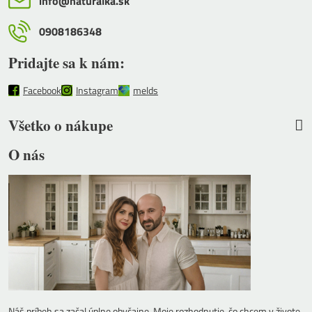
info​@naturalka​.sk
0908186348
Pridajte sa k nám:
Facebook
Instagram
melds
Všetko o nákupe
O nás
Náš príbeh sa začal úplne obyčajne. Moje rozhodnutie, čo chcem v živote