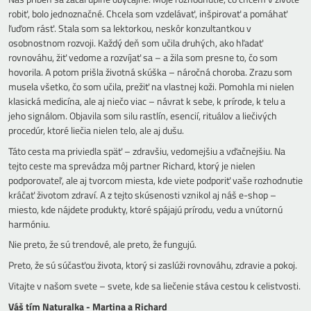
robiť, bolo jednoznačné. Chcela som vzdelávať, inšpirovať a pomáhať
ľuďom rásť. Stala som sa lektorkou, neskôr konzultantkou v
osobnostnom rozvoji. Každý deň som učila druhých, ako hľadať
rovnováhu, žiť vedome a rozvíjať sa – a žila som presne to, čo som
hovorila. A potom prišla životná skúška – náročná choroba. Zrazu som
musela všetko, čo som učila, prežiť na vlastnej koži. Pomohla mi nielen
klasická medicína, ale aj niečo viac – návrat k sebe, k prírode, k telu a
jeho signálom. Objavila som silu rastlín, esencií, rituálov a liečivých
procedúr, ktoré liečia nielen telo, ale aj dušu.
Táto cesta ma priviedla späť – zdravšiu, vedomejšiu a vďačnejšiu. Na
tejto ceste ma sprevádza môj partner Richard, ktorý je nielen
podporovateľ, ale aj tvorcom miesta, kde viete podporiť vaše rozhodnutie
kráčať životom zdraví. A z tejto skúsenosti vznikol aj náš e-shop –
miesto, kde nájdete produkty, ktoré spájajú prírodu, vedu a vnútornú
harmóniu.
Nie preto, že sú trendové, ale preto, že fungujú.
Preto, že sú súčasťou života, ktorý si zaslúži rovnováhu, zdravie a pokoj.
Vitajte v našom svete – svete, kde sa liečenie stáva cestou k celistvosti.
Váš tím Naturalka - Martina a Richard