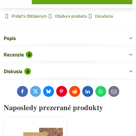
Pridať k Obľúbeným
Otázka k produktu
Doručenia
Popis
Recenzie
0
Diskusia
0
Facebook
Twitter
Bluesky
Pinterest
Reddit
LinkedIn
WhatsApp
E-
mail
Naposledy prezerané produkty