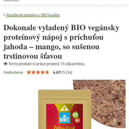
Rastlinné proteíny v BIO kvalite
Dokonale vyladený BIO vegánsky
proteínový nápoj s príchuťou
jahoda – mango, so sušenou
trstinovou šťavou
Tento produkt si práve prezerá 15 zákazníkov.
4.67
/
5
(
3
x)
Hodnotenie