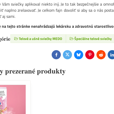
Vám sviečky aplikoval niekto iný. Je to tak bezpečnejšie a omno
ť naplno zrelaxovať. Je celkom fajn dovoliť si aby sa o nás posta
ť aj sami.
 na tejto stránke nenahrádzajú lekársku a zdravotnú starostlivo
górie
Telové a ušné sviečky MEDO
Špeciálne telové sviečky
Facebook
Twitter
Bluesky
Pinterest
Reddit
L
y prezerané produkty