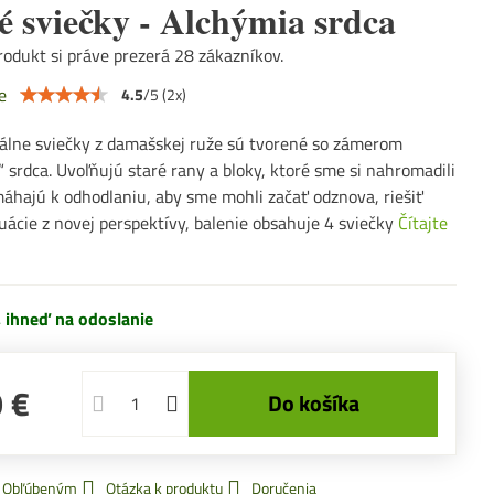
é sviečky - Alchýmia srdca
odukt si práve prezerá 28 zákazníkov.
e
4.5
/
5
(
2
x)
iálne sviečky z damašskej ruže sú tvorené so zámerom
“ srdca. Uvoľňujú staré rany a bloky, ktoré sme si nahromadili
omáhajú k odhodlaniu, aby sme mohli začať odznova, riešiť
tuácie z novej perspektívy, balenie obsahuje 4 sviečky
Čítajte
ihneď na odoslanie
 €
Do košíka
k Obľúbeným
Otázka k produktu
Doručenia