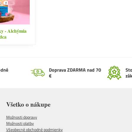
čky - Alchýmia
rdca
odné
Doprava ZDARMA nad 70
St
€
zá
Všetko o nákupe
Možnosti dopravy
Možnosti platby
Všeobecné obchodné podmienky