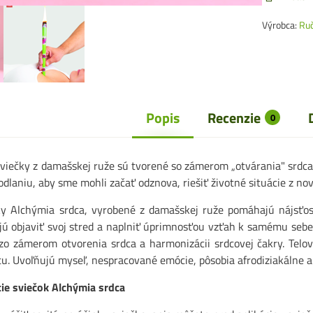
Výrobca:
Ru
Popis
Recenzie
0
sviečky z damašskej ruže sú tvorené so zámerom „otvárania" srdca. 
laniu, aby sme mohli začať odznova, riešiť životné situácie z nov
ky Alchýmia srdca, vyrobené z damašskej ruže pomáhajú nájsťo
ú objaviť svoj stred a naplniť úprimnosťou vzťah k samému sebe.
zo zámerom otvorenia srdca a harmonizácii srdcovej čakry. Telo
tu. Uvoľňujú myseľ, nespracované emócie, pôsobia afrodiziakálne
ie sviečok Alchýmia srdca