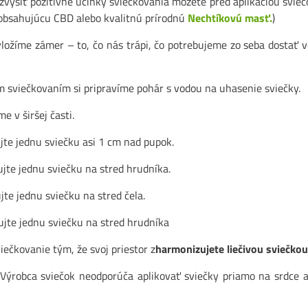
zvýšiť pozitívne účinky sviečkovania môžete pred aplikáciou svie
bsahujúcu CBD alebo kvalitnú prírodnú
Nechtíkovú masť.
)
vložíme zámer – to, čo nás trápi, čo potrebujeme zo seba dostať 
 sviečkovaním si pripravíme pohár s vodou na uhasenie sviečky.
e v širšej časti.
ujte jednu sviečku asi 1 cm nad pupok.
ujte jednu sviečku na stred hrudníka.
jte jednu sviečku na stred čela.
ujte jednu sviečku na stred hrudníka
viečkovanie tým, že svoj priestor z
harmonizujete liečivou sviečko
 Výrobca sviečok neodporúča aplikovať sviečky priamo na srdce an