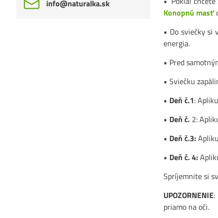
• Pokiaľ chcete 
info​@naturalka​.sk
Konopnú masť
o
• Do sviečky si 
energia.
• Pred samotným
• Sviečku zapálim
•
Deň č.1
: Aplik
•
Deň č.
2: Aplik
•
Deň č.3:
Apliku
•
Deň č. 4:
Aplik
Spríjemnite si s
UPOZORNENIE
:
priamo na oči.