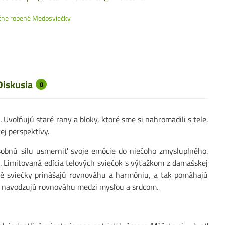
čne robené Medosviečky
Diskusia
0
Uvoľňujú staré rany a bloky, ktoré sme si nahromadili s tele.
ej perspektívy.
sobnú silu usmerniť svoje emócie do niečoho zmysluplného.
 Limitovaná edícia telových sviečok s výťažkom z damašskej
vé sviečky prinášajú rovnováhu a harmóniu, a tak pomáhajú
 a navodzujú rovnováhu medzi mysľou a srdcom.