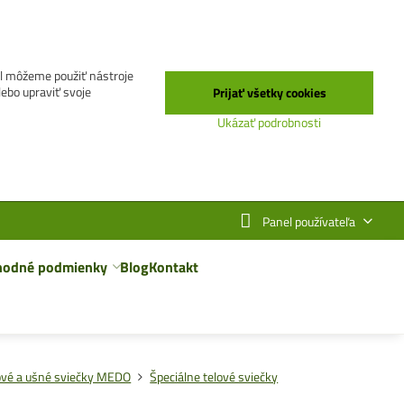
el môžeme použiť nástroje
lebo upraviť svoje
Prijať všetky cookies
Ukázať podrobnosti
Panel používateľa
hodné podmienky
Blog
Kontakt
ové a ušné sviečky MEDO
Špeciálne telové sviečky