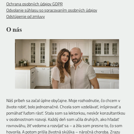
Ochrana osobných údajov GDPR
Odvolanie súhlasu so spracovaním osobných údajov
Odstúpenie od zmluvy
O nás
Náš príbeh sa začal úplne obyčajne. Moje rozhodnutie, čo chcem v
živote robiť, bolo jednoznačné. Chcela som vzdelávať, inšpirovať a
pomáhať ľuďom rásť. Stala som sa lektorkou, neskôr konzultantkou
v osobnostnom rozvoji. Každý deň som učila druhých, ako hľadať
rovnováhu, žiť vedome a rozvíjať sa – a žila som presne to, čo som
hovorila. A potom prišla životná skúška – náročná choroba. Zrazu