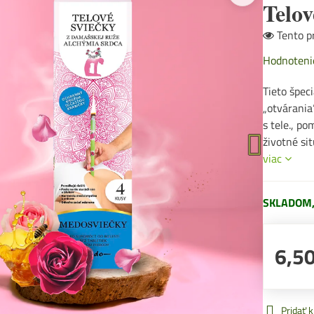
Telov
Tento pr
Hodnoteni
Tieto špec
„otvárania
s tele., p
životné si
viac
SKLADOM, 
6,50
Pridať 