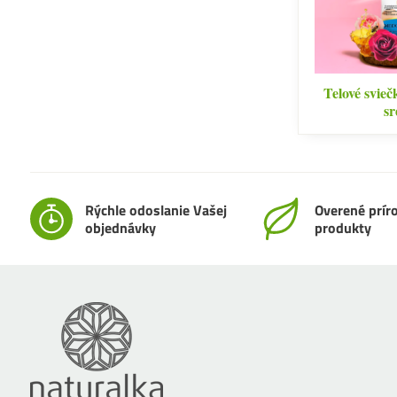
Telové svie
s
Rýchle odoslanie Vašej
Overené prír
objednávky
produkty