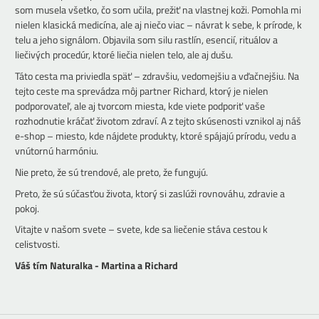
som musela všetko, čo som učila, prežiť na vlastnej koži. Pomohla mi
nielen klasická medicína, ale aj niečo viac – návrat k sebe, k prírode, k
telu a jeho signálom. Objavila som silu rastlín, esencií, rituálov a
liečivých procedúr, ktoré liečia nielen telo, ale aj dušu.
Táto cesta ma priviedla späť – zdravšiu, vedomejšiu a vďačnejšiu. Na
tejto ceste ma sprevádza môj partner Richard, ktorý je nielen
podporovateľ, ale aj tvorcom miesta, kde viete podporiť vaše
rozhodnutie kráčať životom zdraví. A z tejto skúsenosti vznikol aj náš
e-shop – miesto, kde nájdete produkty, ktoré spájajú prírodu, vedu a
vnútornú harmóniu.
Nie preto, že sú trendové, ale preto, že fungujú.
Preto, že sú súčasťou života, ktorý si zaslúži rovnováhu, zdravie a
pokoj.
Vitajte v našom svete – svete, kde sa liečenie stáva cestou k
celistvosti.
Váš tím Naturalka - Martina a Richard