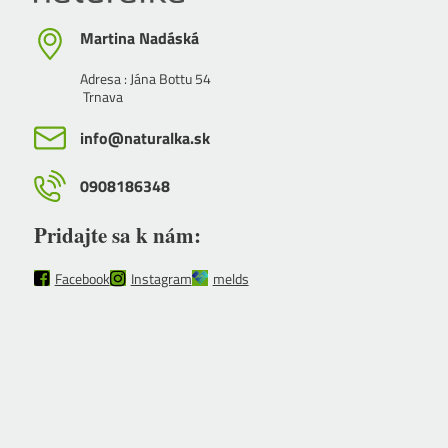
Martina Nadáská
Adresa : Jána Bottu 54
Trnava
info​@naturalka​.sk
0908186348
Pridajte sa k nám:
Facebook
Instagram
melds