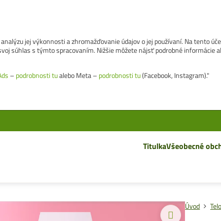
analýzu jej výkonnosti a zhromažďovanie údajov o jej používaní. Na tento úč
e svoj súhlas s týmto spracovaním. Nižšie môžete nájsť podrobné informácie a
Ads
–
podrobnosti tu
alebo Meta –
podrobnosti tu
(Facebook, Instagram)."
Titulka
Všeobecné obc
Úvod
Tel