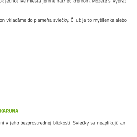
čok jednotlivé miesta jemne natrieť krémom. Môžete si vybrať
von vkladáme do plameňa sviečky. Či už je to myšlienka alebo
u
KARUNA
i v jeho bezprostrednej blízkosti. Sviečky sa neaplikujú ani