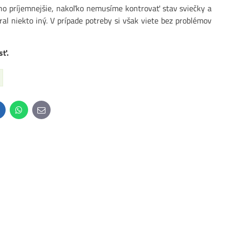
ho príjemnejšie, nakoľko nemusíme kontrovať stav sviečky a
ral niekto iný. V prípade potreby si však viete bez problémov
sť.
inkedIn
WhatsApp
E-
mail