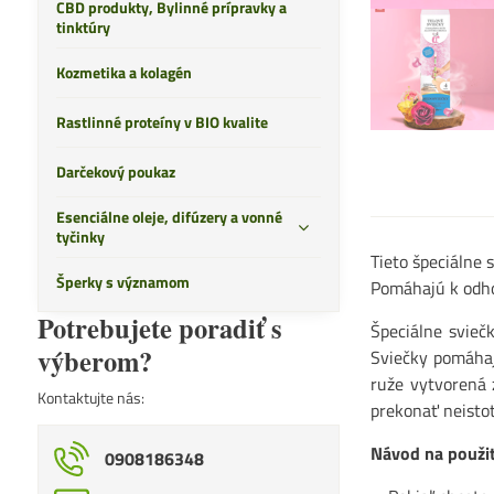
CBD produkty, Bylinné prípravky a
tinktúry
Kozmetika a kolagén
Rastlinné proteíny v BIO kvalite
Darčekový poukaz
Esenciálne oleje, difúzery a vonné
tyčinky
Tieto špeciálne 
Šperky s významom
Pomáhajú k odhod
Potrebujete poradiť s
Špeciálne svieč
výberom?
Sviečky pomáhaj
ruže vytvorená 
Kontaktujte nás:
prekonať neisto
Návod na použit
0908186348