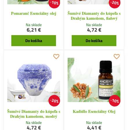
10%
20%
Pomaranč Esenciálny olej
Šumivé Diamanty do kúpeľa s
Drahým kameňom, fialový
Na sklade
Na sklade
6,21 €
4,72 €
Do košíka
Do košíka
20%
10%
Šumivé Diamanty do kúpeľa s
Kadidlo Esenciálny Olej
Drahým kameňom, modrý
Na sklade
Na sklade
4,72 €
4,41 €