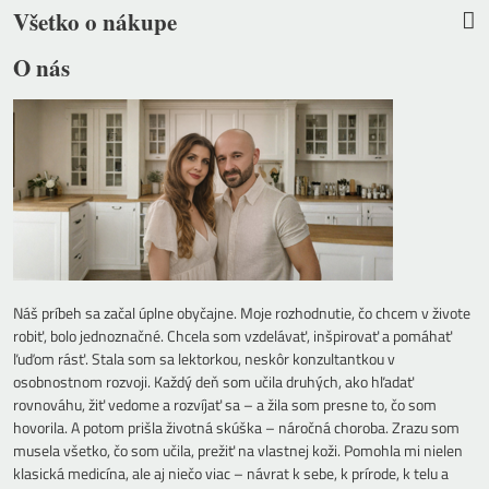
Všetko o nákupe
O nás
Náš príbeh sa začal úplne obyčajne. Moje rozhodnutie, čo chcem v živote
robiť, bolo jednoznačné. Chcela som vzdelávať, inšpirovať a pomáhať
ľuďom rásť. Stala som sa lektorkou, neskôr konzultantkou v
osobnostnom rozvoji. Každý deň som učila druhých, ako hľadať
rovnováhu, žiť vedome a rozvíjať sa – a žila som presne to, čo som
hovorila. A potom prišla životná skúška – náročná choroba. Zrazu som
musela všetko, čo som učila, prežiť na vlastnej koži. Pomohla mi nielen
klasická medicína, ale aj niečo viac – návrat k sebe, k prírode, k telu a