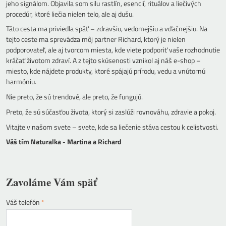
jeho signálom. Objavila som silu rastlín, esencií, rituálov a liečivých
procedúr, ktoré liečia nielen telo, ale aj dušu.
Táto cesta ma priviedla späť – zdravšiu, vedomejšiu a vďačnejšiu. Na
tejto ceste ma sprevádza môj partner Richard, ktorý je nielen
podporovateľ, ale aj tvorcom miesta, kde viete podporiť vaše rozhodnutie
kráčať životom zdraví. A z tejto skúsenosti vznikol aj náš e-shop –
miesto, kde nájdete produkty, ktoré spájajú prírodu, vedu a vnútornú
harmóniu.
Nie preto, že sú trendové, ale preto, že fungujú.
Preto, že sú súčasťou života, ktorý si zaslúži rovnováhu, zdravie a pokoj.
Vitajte v našom svete – svete, kde sa liečenie stáva cestou k celistvosti.
Váš tím Naturalka - Martina a Richard
Zavoláme Vám späť
Váš telefón
*